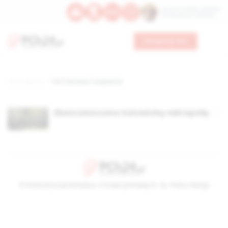
Św. Hormizdasa, papieża
Bł. Oktawiana, biskupa
Wesprzyj nas
Strona główna
TAG: katowice-szopienice
Zbezczeszczono katowicką nekropolię
© Stowarzyszenie Kultury Chrześcijańskiej im. ks. Piotra Skargi
2026-08-06 13:53:11