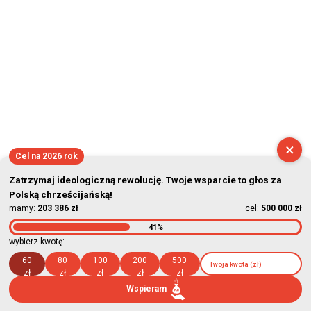
×
Cel na 2026 rok
Zatrzymaj ideologiczną rewolucję. Twoje wsparcie to głos za
Polską chrześcijańską!
mamy:
203 386 zł
cel:
500 000 zł
41%
wybierz kwotę:
60
80
100
200
500
zł
zł
zł
zł
zł
Wspieram