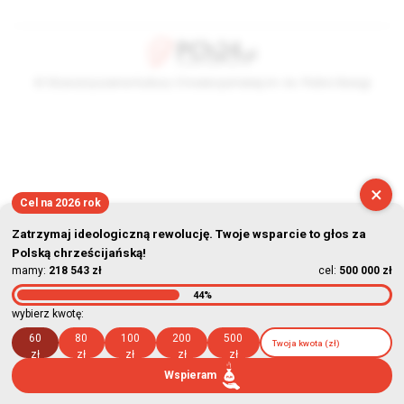
© Stowarzyszenie Kultury Chrześcijańskiej im. ks. Piotra Skargi
2026-08-08 08:46:50
×
Cel na 2026 rok
Zatrzymaj ideologiczną rewolucję. Twoje wsparcie to głos za
Polską chrześcijańską!
mamy:
218 543 zł
cel:
500 000 zł
44%
wybierz kwotę:
60
80
100
200
500
zł
zł
zł
zł
zł
Wspieram