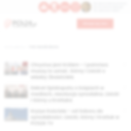
Św. Dominika Guzmana
Św. Emiliana, biskupa
Św. Zefiryna z Malii
Wesprzyj nas
Strona główna
TAG: Katolik.Ekstra
Chrystus jest Królem – i państwa
muszą to uznać. Górny i Lisicki o
władzy Zbawiciela
Dekret Episkopatu o księżach w
mediach, rewolucja synodalna. Lisicki
i Górny u Kratiuka
Kryzys Kościoła – od Soboru do
synodalności. Lisicki, Górny i Kratiuk w
PCh24 TV