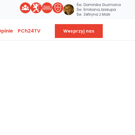
Św. Dominika Guzmana
Św. Emiliana, biskupa
Św. Zefiryna z Malii
pinie
PCh24TV
Wesprzyj nas