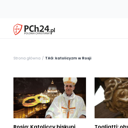
Strona główna
TAG: katolicyzm w Rosji
Rosja: Katoliccy biskupi
Togliatti: o