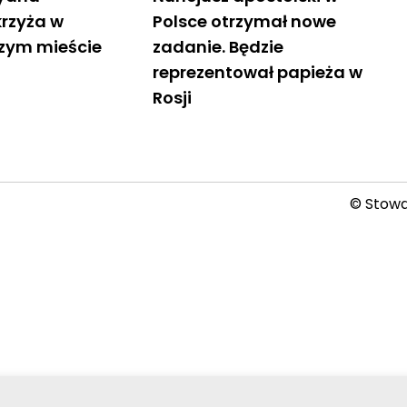
krzyża w
Polsce otrzymał nowe
szym mieście
zadanie. Będzie
reprezentował papieża w
Rosji
© Stowar
2026-08-08