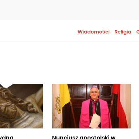
Wiadomości
Religia
O
hydna
Nuncjusz apostolski w