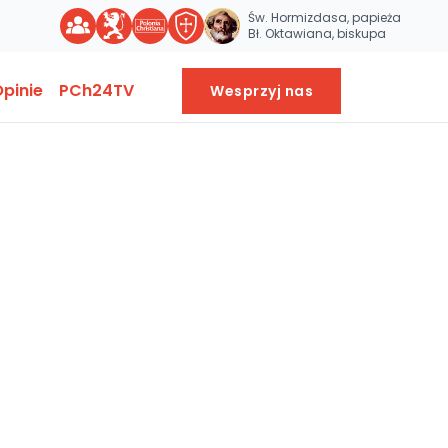
Św. Hormizdasa, papieża
Bł. Oktawiana, biskupa
pinie
PCh24TV
Wesprzyj nas