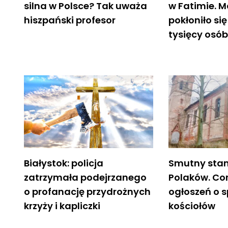
silna w Polsce? Tak uważa
w Fatimie. M
hiszpański profesor
pokłoniło si
tysięcy osó
Białystok: policja
Smutny stan
zatrzymała podejrzanego
Polaków. Cor
o profanację przydrożnych
ogłoszeń o 
krzyży i kapliczki
kościołów