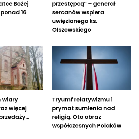
atce Bożej
przestępcą” – generał
ę ponad 16
sercanów wspiera
b
uwięzionego ks.
Olszewskiego
 wiary
Tryumf relatywizmu i
az więcej
prymat sumienia nad
sprzedaży…
religią. Oto obraz
współczesnych Polaków