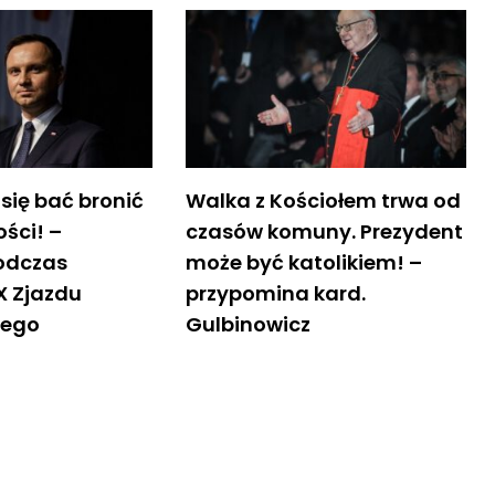
się bać bronić
Walka z Kościołem trwa od
ści! –
czasów komuny. Prezydent
odczas
może być katolikiem! –
X Zjazdu
przypomina kard.
iego
Gulbinowicz