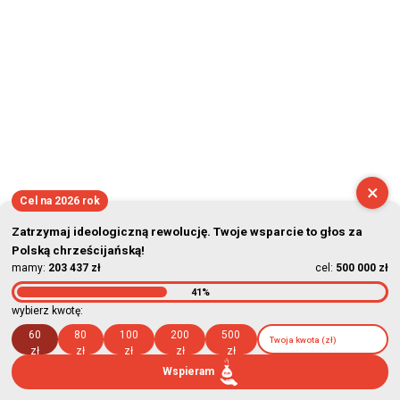
2026-08-06 22:10:24
×
Cel na 2026 rok
Zatrzymaj ideologiczną rewolucję. Twoje wsparcie to głos za
Polską chrześcijańską!
mamy:
203 437 zł
cel:
500 000 zł
41%
wybierz kwotę:
60
80
100
200
500
zł
zł
zł
zł
zł
Wspieram