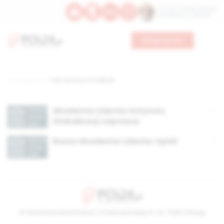
Św. Hormizdasa, papieża
Bł. Oktawiana, biskupa
Wesprzyj nas
Strona główna
TAG: katolicy w mediach
Akademia Liderów Instytutu
Globalizacji zaprasza
Rusza Akademia Liderów Opinii
© Stowarzyszenie Kultury Chrześcijańskiej im. ks. Piotra Skargi