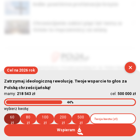
Indie: powtórna profanacja krzyża
Chrześcijanie zabici pięć lat temu w
Orisie to męczennicy za wiarę
×
© Stowarzyszenie Kultury Chrześcijańskiej im. ks. Piotra Skargi
Cel na 2026 rok
2026-08-08 14:56:11
Zatrzymaj ideologiczną rewolucję. Twoje wsparcie to głos za
Polską chrześcijańską!
mamy:
218 543 zł
cel:
500 000 zł
44%
wybierz kwotę:
60
80
100
200
500
zł
zł
zł
zł
zł
Wspieram