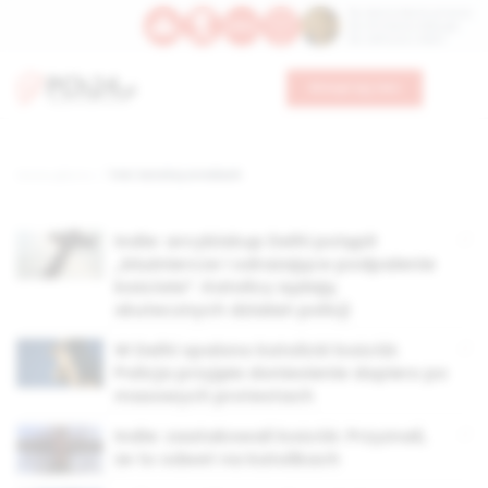
Św. Dominika Guzmana
Św. Emiliana, biskupa
Św. Zefiryna z Malii
Wesprzyj nas
Strona główna
TAG: katolicy w Indiach
Indie: arcybiskup Delhi potępił
„bluźniercze i odrażające podpalenie
kościoła”. Katolicy żądają
skutecznych działań policji
W Delhi spalono katolicki kościół.
Policja przyjęła doniesienie dopiero po
masowych protestach
Indie: zaatakowali kościół. Przyznali,
że to odwet na katolikach