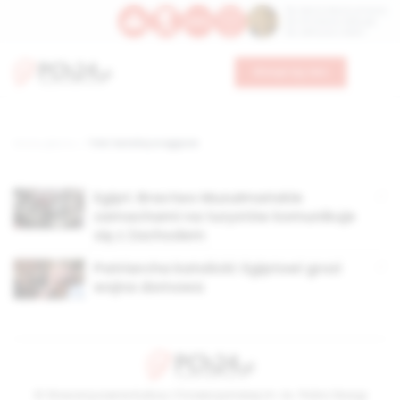
Św. Dominika Guzmana
Św. Emiliana, biskupa
Św. Zefiryna z Malii
Wesprzyj nas
Strona główna
TAG: katolicy w egipcie
Egipt: Bractwo Muzułmańskie
zamachami na turystów komunikuje
się z Zachodem
Patriarcha katolicki: Egiptowi grozi
wojna domowa
© Stowarzyszenie Kultury Chrześcijańskiej im. ks. Piotra Skargi