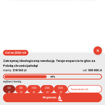
2026-08-08 21:26:52
×
Cel na 2026 rok
Zatrzymaj ideologiczną rewolucję. Twoje wsparcie to głos za
Polską chrześcijańską!
mamy:
218 543 zł
cel:
500 000 zł
44%
wybierz kwotę:
60
80
100
200
500
zł
zł
zł
zł
zł
Wspieram