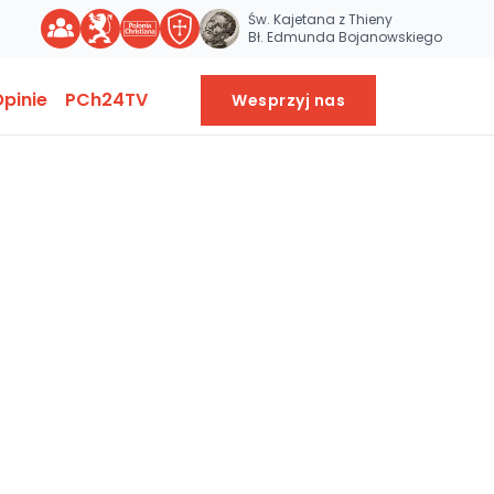
Św. Kajetana z Thieny
Bł. Edmunda Bojanowskiego
pinie
PCh24TV
Wesprzyj nas