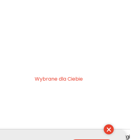
Wybrane dla Ciebie
×
zyszenie Kultury Chrześcijańskiej im. ks. Piotra Skargi