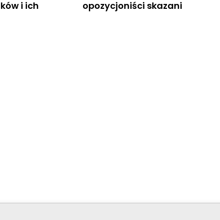
ków i ich
opozycjoniści skazani
© Stowar