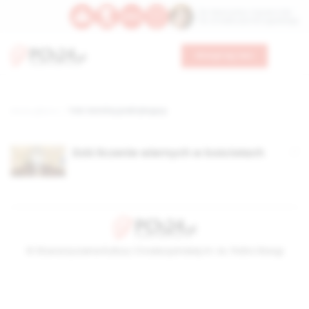
Św. Wawrzyńca, męczennika
Św. Amadeusza Portugalskiego
Wesprzyj nas
Strona główna
TAG: katolicy praktykujący
Dziś liczenie wiernych w kościołach
© Stowarzyszenie Kultury Chrześcijańskiej im. ks. Piotra Skargi
2026-08-10 19:35:21