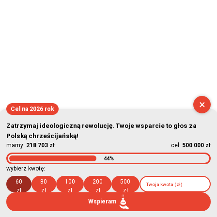
×
Cel na 2026 rok
Zatrzymaj ideologiczną rewolucję. Twoje wsparcie to głos za
Polską chrześcijańską!
mamy:
218 703 zł
cel:
500 000 zł
44%
wybierz kwotę:
60
80
100
200
500
zł
zł
zł
zł
zł
Wspieram