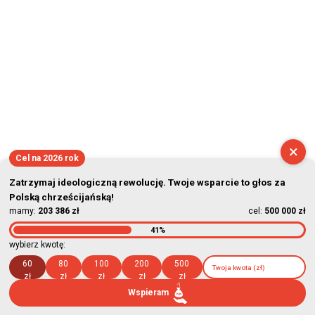
×
Cel na 2026 rok
Zatrzymaj ideologiczną rewolucję. Twoje wsparcie to głos za
Polską chrześcijańską!
mamy:
203 386 zł
cel:
500 000 zł
41%
wybierz kwotę:
60
80
100
200
500
zł
zł
zł
zł
zł
Wspieram