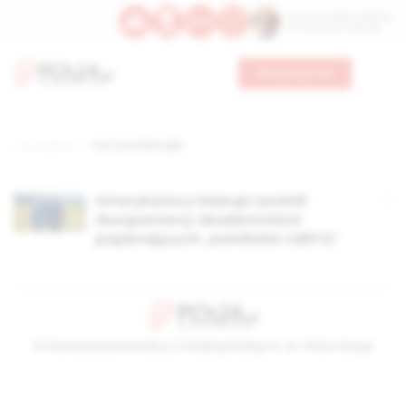
Św. Hormizdasa, papieża
Bł. Oktawiana, biskupa
Wesprzyj nas
Strona główna
TAG: katolickie lgbt
Amerykańscy biskupi zwolnili
duszpasterzy akademickich
popierających „katolickie LGBTQ”
© Stowarzyszenie Kultury Chrześcijańskiej im. ks. Piotra Skargi
2026-08-06 19:41:27