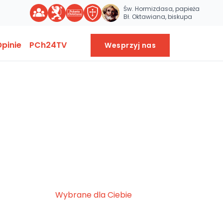
Św. Hormizdasa, papieża
Bł. Oktawiana, biskupa
pinie
PCh24TV
Wesprzyj nas
Wybrane dla Ciebie