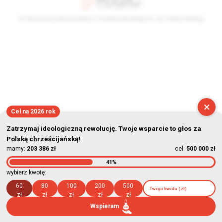
© Stowarzyszenie Kultury Chrześcijańskiej im. ks. Piotra Skargi
2026-08-06 15:35:05
×
Cel na 2026 rok
Zatrzymaj ideologiczną rewolucję. Twoje wsparcie to głos za
Polską chrześcijańską!
mamy:
203 386 zł
cel:
500 000 zł
41%
wybierz kwotę:
60
80
100
200
500
zł
zł
zł
zł
zł
Wspieram