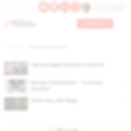
Św. Hormizdasa, papieża
Bł. Oktawiana, biskupa
Wesprzyj nas
Strona główna
TAG: katolicka recenzja
Jak wyciągać wnioski z historii?
Nie być człowiekiem – to brzmi
dumnie?
Zbaw nas ode Złego