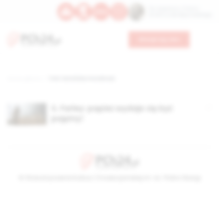
Św. Kajetana z Thieny
Bł. Edmunda Bojanowskiego
Wesprzyj nas
Strona główna
TAG: katolicka moralność
S. Farley: papież wydaje się być
pojętny!
© Stowarzyszenie Kultury Chrześcijańskiej im. ks. Piotra Skargi
2026-08-07 01:48:49