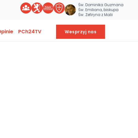
Św. Dominika Guzmana
Św. Emiliana, biskupa
Św. Zefiryna z Malii
pinie
PCh24TV
Wesprzyj nas