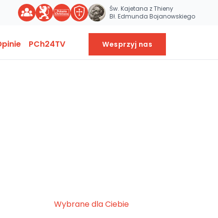
Św. Kajetana z Thieny
Bł. Edmunda Bojanowskiego
pinie
PCh24TV
Wesprzyj nas
Wybrane dla Ciebie