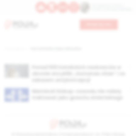
Św. Kajetana z Thieny
Bł. Edmunda Bojanowskiego
Wesprzyj nas
Strona główna
TAG: katolicka etyka seksualna
Ponad 500 katolickich naukowców w
obronie encykliki „Humanae vitae” i za
zakazem antykoncepcji
Niemiecki biskup: rozwodu nie należy
traktować jako grzechu śmiertelnego
© Stowarzyszenie Kultury Chrześcijańskiej im. ks. Piotra Skargi