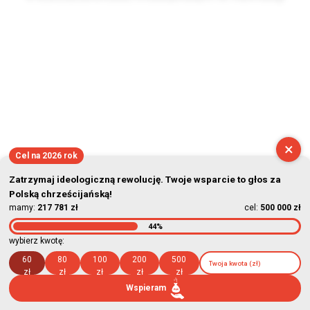
2026-08-07 12:05:36
×
Cel na 2026 rok
Zatrzymaj ideologiczną rewolucję. Twoje wsparcie to głos za
Polską chrześcijańską!
mamy:
217 781 zł
cel:
500 000 zł
44%
wybierz kwotę:
60
80
100
200
500
zł
zł
zł
zł
zł
Wspieram