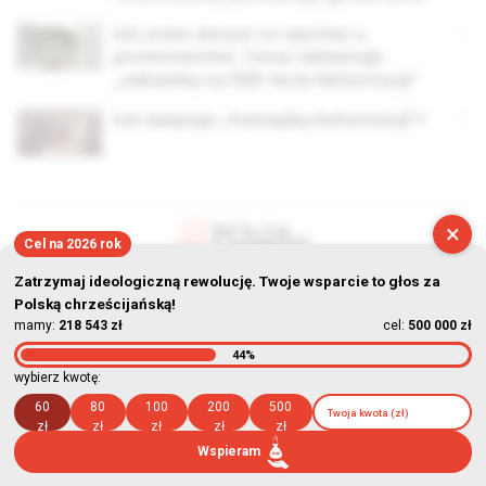
KAI znów donosi co słychać u
protestantów. Teraz reklamuje
„zabawkę na 500-lecie Reformacji”
KAI świętuje „Pamiątkę Reformacji”?
×
Cel na 2026 rok
© Stowarzyszenie Kultury Chrześcijańskiej im. ks. Piotra Skargi
Zatrzymaj ideologiczną rewolucję. Twoje wsparcie to głos za
Polską chrześcijańską!
2026-08-08 14:49:46
mamy:
218 543 zł
cel:
500 000 zł
44%
wybierz kwotę:
60
80
100
200
500
zł
zł
zł
zł
zł
Wspieram