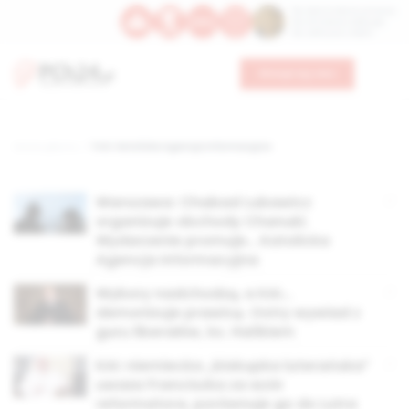
Św. Dominika Guzmana
Św. Emiliana, biskupa
Św. Zefiryna z Malii
Wesprzyj nas
Strona główna
TAG: Katolicka Agencja Informacyjna
Warszawa: Chabad Lubawicz
organizuje obchody Chanuki.
Wydarzenie promuje… Katolicka
Agencja Informacyjna
Wybory nadchodzą, a KAI…
demonizuje prawicę. Ostry wywiad z
guru liberałów, ks. Halíkiem
KAI: niemiecka „biskupka luterańska”
uważa Franciszka za wzór
reformatora, porównuje go do Lutra