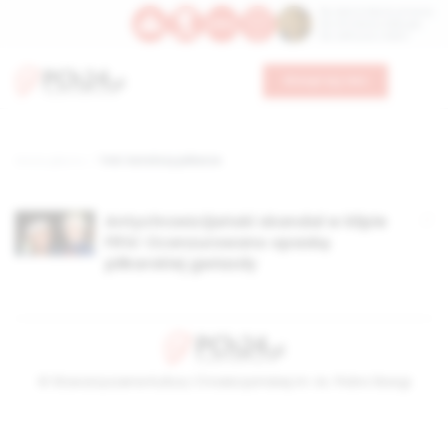
Św. Dominika Guzmana
Św. Emiliana, biskupa
Św. Zefiryna z Malii
Wesprzyj nas
Strona główna
TAG: katoliccy piłkarze
Antychrześcijański skandal w klipie
FIFA! Ocenzurowano opaskę
piłkarskiej gwiazdy
© Stowarzyszenie Kultury Chrześcijańskiej im. ks. Piotra Skargi
2026-08-08 04:03:13