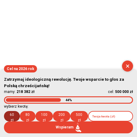
×
Cel na 2026 rok
Zatrzymaj ideologiczną rewolucję. Twoje wsparcie to głos za
Polską chrześcijańską!
mamy:
218 382 zł
cel:
500 000 zł
44%
wybierz kwotę:
60
80
100
200
500
zł
zł
zł
zł
zł
Wspieram