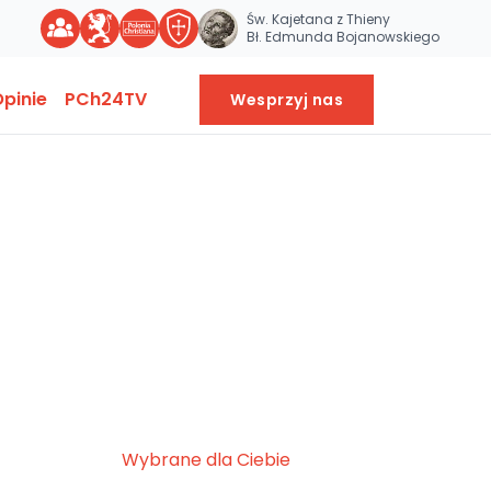
Św. Kajetana z Thieny
Bł. Edmunda Bojanowskiego
pinie
PCh24TV
Wesprzyj nas
Wybrane dla Ciebie