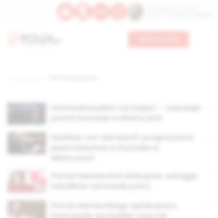
Św. Kajetana z Thieny
Bł. Edmunda Bojanowskiego
Wesprzyj nas
Strona główna
TAG: katholisch.de
Homoseksualiści na księży! – nawołuje
portal Kościoła w Niemczech
Mathias von Gersdorff: progresywna
piąta kolumna w Kościele w
Niemczech
Portal niemieckich biskupów odciąga
katolików od katolicyzmu
Portal niemieckiego episkopatu:
Franciszek nie będzie nauczał