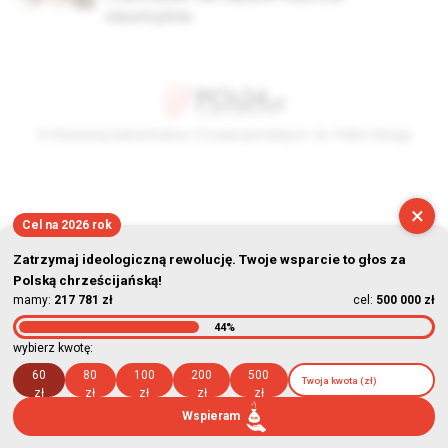
nieomylnie
© Stowarzyszenie Kultury Chrześcijańskiej im. ks. Piotra Skargi
2026-08-07 14:33:21
×
Cel na 2026 rok
Zatrzymaj ideologiczną rewolucję. Twoje wsparcie to głos za
Polską chrześcijańską!
mamy:
217 781 zł
cel:
500 000 zł
44%
wybierz kwotę:
60
80
100
200
500
zł
zł
zł
zł
zł
Wspieram