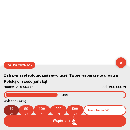
2026-08-09 06:11:46
×
Cel na 2026 rok
Zatrzymaj ideologiczną rewolucję. Twoje wsparcie to głos za
Polską chrześcijańską!
mamy:
218 543 zł
cel:
500 000 zł
44%
wybierz kwotę:
60
80
100
200
500
zł
zł
zł
zł
zł
Wspieram