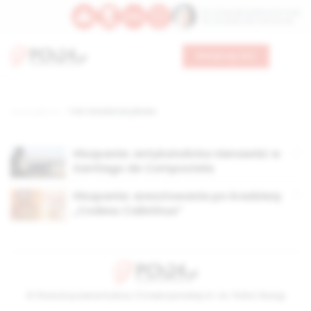
Św. Teresy Benedykty od Krzyża
Św. Kandydy Marii od Jezusa
Wesprzyj nas
Strona główna
TAG: katedra św.jakuba
Hiszpania: antykatolicka nienawiść w
Santiago de Compostela
Hiszpania: aresztowania po kradzieży
„Codexu Calixtinus”
© Stowarzyszenie Kultury Chrześcijańskiej im. ks. Piotra Skargi