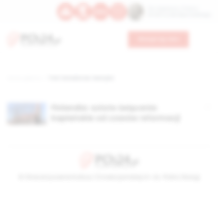
Św. Kajetana z Thieny
Bł. Edmunda Bojanowskiego
Wesprzyj nas
Strona główna
TAG: katedra św. Henryka
Finlandia: szóste święcenia
kapłańskie od czasów reformacji
© Stowarzyszenie Kultury Chrześcijańskiej im. ks. Piotra Skargi
2026-08-07 17:52:35