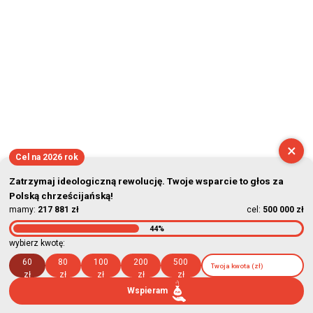
×
Cel na 2026 rok
Zatrzymaj ideologiczną rewolucję. Twoje wsparcie to głos za
Polską chrześcijańską!
mamy:
217 881 zł
cel:
500 000 zł
44%
wybierz kwotę:
60
80
100
200
500
zł
zł
zł
zł
zł
Wspieram