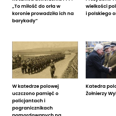
„To miłość do orła w
wielkości po
koronie prowadziła ich na
i polskiego 
barykady”
W katedrze polowej
Katedra pol
uczczono pamięć o
Żołnierzy Wy
policjantach i
pogranicznikach
pomordowanych na