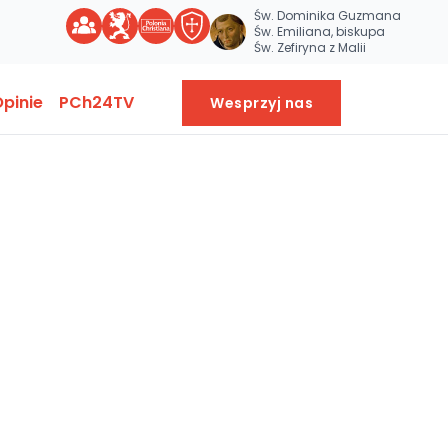
Św. Dominika Guzmana
Św. Emiliana, biskupa
Św. Zefiryna z Malii
pinie
PCh24TV
Wesprzyj nas