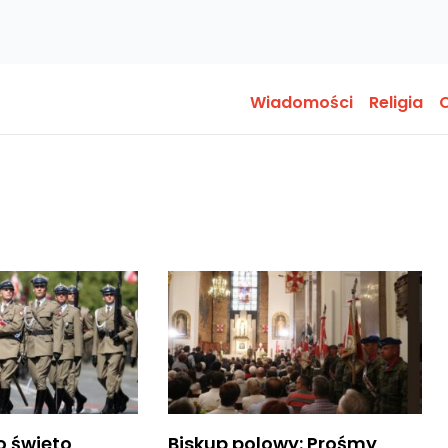
Wiadomości
Religia
O
o święto
Biskup polowy: Prośmy