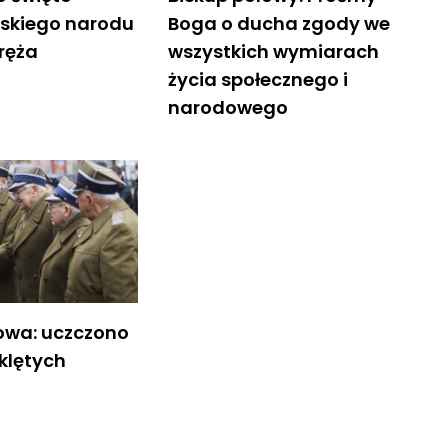
lskiego narodu
Boga o ducha zgody we
oręża
wszystkich wymiarach
życia społecznego i
narodowego
owa: uczczono
klętych