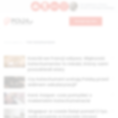
Św. Kajetana z Thieny
Bł. Edmunda Bojanowskiego
Wesprzyj nas
Strona główna
TAG: katechumenat
Kościół we Francji odżywa. Większość
katechumenów to młodzi, którzy sami
poszukiwali wiary
Czy katechumeni uratują Polskę przed
widmem sekularyzacji?
Kard. Kasper: czas pomyśleć o
małżeńskim katechumenacie
Singapur: w czasie Świąt ponad 1,1 tys.
osób przyjmie w Kościele chrzest