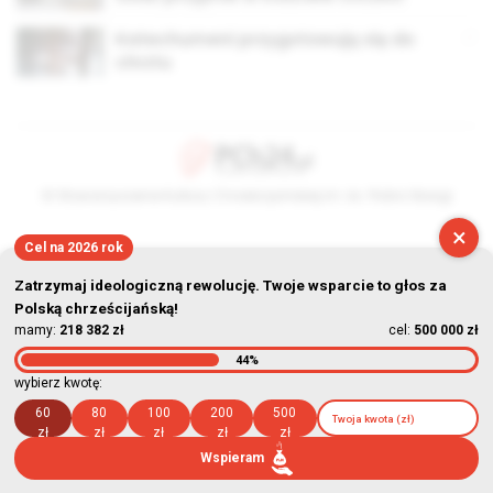
Katechumeni przygotowują się do
chrztu
© Stowarzyszenie Kultury Chrześcijańskiej im. ks. Piotra Skargi
×
2026-08-07 21:10:57
Cel na 2026 rok
Zatrzymaj ideologiczną rewolucję. Twoje wsparcie to głos za
Polską chrześcijańską!
mamy:
218 382 zł
cel:
500 000 zł
44%
wybierz kwotę:
60
80
100
200
500
zł
zł
zł
zł
zł
Wspieram