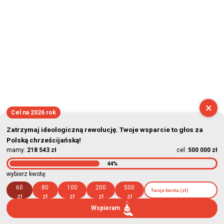
×
Cel na 2026 rok
Zatrzymaj ideologiczną rewolucję. Twoje wsparcie to głos za
Polską chrześcijańską!
mamy:
218 543 zł
cel:
500 000 zł
44%
wybierz kwotę:
60
80
100
200
500
zł
zł
zł
zł
zł
Wspieram