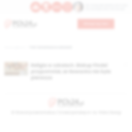
Św. Teresy Benedykty od Krzyża
Św. Kandydy Marii od Jezusa
Wesprzyj nas
Strona główna
TAG: katecheza w szkołach
Religia w szkołach. Biskup Pindel
przypomniał, że Nowacka nie była
pierwsza
© Stowarzyszenie Kultury Chrześcijańskiej im. ks. Piotra Skargi
2026-08-09 08:12:12