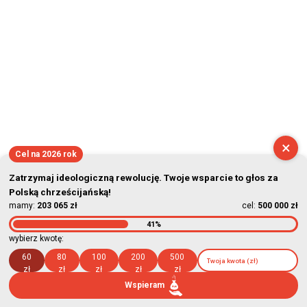
×
Cel na 2026 rok
Zatrzymaj ideologiczną rewolucję. Twoje wsparcie to głos za
Polską chrześcijańską!
mamy:
203 065 zł
cel:
500 000 zł
41%
wybierz kwotę:
60
80
100
200
500
zł
zł
zł
zł
zł
Wspieram