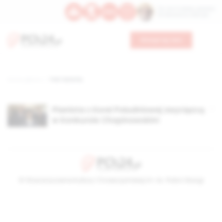
Św. Hormizdasa, papieża
Bł. Oktawiana, biskupa
Wesprzyj nas
Strona główna
TAG: kate liu
Pianista z Korei Południowej zwycięzcą
w Konkursie Chopinowskim
© Stowarzyszenie Kultury Chrześcijańskiej im. ks. Piotra Skargi
2026-08-06 07:13:43