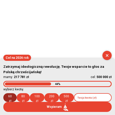
2026-08-07 12:03:17
×
Cel na 2026 rok
Zatrzymaj ideologiczną rewolucję. Twoje wsparcie to głos za
Polską chrześcijańską!
mamy:
217 781 zł
cel:
500 000 zł
44%
wybierz kwotę:
60
80
100
200
500
zł
zł
zł
zł
zł
Wspieram