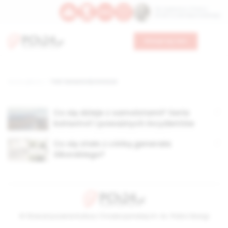
Św. Kajetana z Thieny
Bł. Edmunda Bojanowskiego
Wesprzyj nas
Strona główna
TAG: katastrofy lotnicze
Co się dzieje z samolotami? Seria
katastrof i poważnych incydentów
Co się stało z córką generała
Sikorskiego?
© Stowarzyszenie Kultury Chrześcijańskiej im. ks. Piotra Skargi