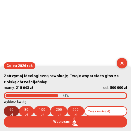
×
Cel na 2026 rok
Zatrzymaj ideologiczną rewolucję. Twoje wsparcie to głos za
Polską chrześcijańską!
mamy:
218 643 zł
cel:
500 000 zł
44%
wybierz kwotę:
60
80
100
200
500
zł
zł
zł
zł
zł
Wspieram