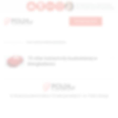
Św. Wawrzyńca, męczennika
Św. Amadeusza Portugalskiego
Wesprzyj nas
Strona główna
TAG: katastrofla budowlana
70 ofiar katastrofy budowlanej w
Bangladeszu
© Stowarzyszenie Kultury Chrześcijańskiej im. ks. Piotra Skargi
2026-08-10 19:04:55