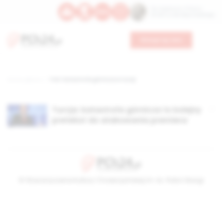
Św. Kajetana z Thieny
Bł. Edmunda Bojanowskiego
Wesprzyj nas
Strona główna
TAG: katastrofa górnicza w turcji
Turcja: katastrofa górnicza to kolejny
pretekst do atakowania premiera
© Stowarzyszenie Kultury Chrześcijańskiej im. ks. Piotra Skargi
2026-08-07 11:54:25