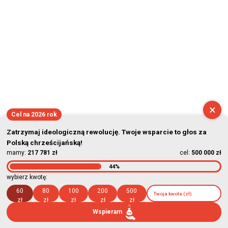
×
Cel na 2026 rok
Zatrzymaj ideologiczną rewolucję. Twoje wsparcie to głos za
Polską chrześcijańską!
mamy:
217 781 zł
cel:
500 000 zł
44%
wybierz kwotę:
60
80
100
200
500
zł
zł
zł
zł
zł
Wspieram