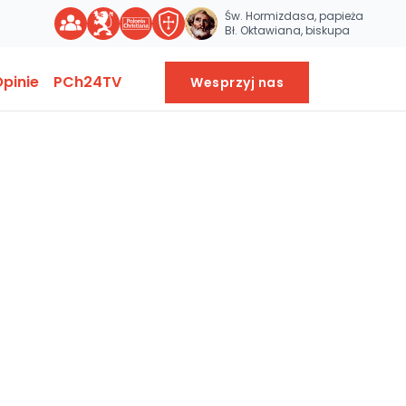
Św. Hormizdasa, papieża
Bł. Oktawiana, biskupa
pinie
PCh24TV
Wesprzyj nas