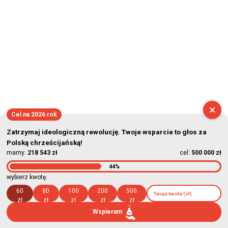
×
Cel na 2026 rok
Zatrzymaj ideologiczną rewolucję. Twoje wsparcie to głos za
Polską chrześcijańską!
mamy:
218 543 zł
cel:
500 000 zł
44%
wybierz kwotę:
60
80
100
200
500
zł
zł
zł
zł
zł
Wspieram