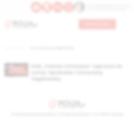
Św. Teresy Benedykty od Krzyża
Św. Kandydy Marii od Jezusa
Wesprzyj nas
Strona główna
TAG: katarzyna stępkowska
Klub „Polonia Christiana” zaprasza do
Łomży. Spotkanie z Katarzyną
Stępkowską
© Stowarzyszenie Kultury Chrześcijańskiej im. ks. Piotra Skargi
2026-08-09 06:31:02