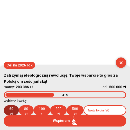
×
Cel na 2026 rok
Zatrzymaj ideologiczną rewolucję. Twoje wsparcie to głos za
Polską chrześcijańską!
mamy:
203 386 zł
cel:
500 000 zł
41%
wybierz kwotę:
60
80
100
200
500
zł
zł
zł
zł
zł
Wspieram