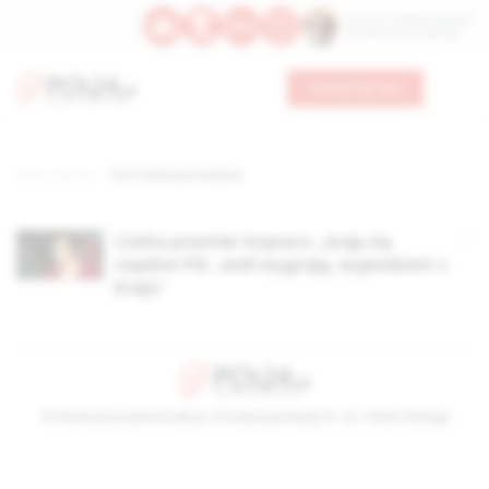
Św. Hormizdasa, papieża
Bł. Oktawiana, biskupa
Wesprzyj nas
Strona główna
TAG: katarzyna kopacz
Córka premier Kopacz: „boję się
rządów PiS. Jeśli wygrają, wyjeżdżam z
kraju”
© Stowarzyszenie Kultury Chrześcijańskiej im. ks. Piotra Skargi
2026-08-06 12:46:28