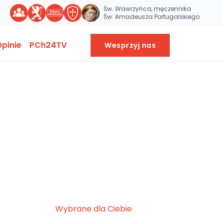
Św. Wawrzyńca, męczennika
Św. Amadeusza Portugalskiego
pinie
PCh24TV
Wesprzyj nas
Wybrane dla Ciebie