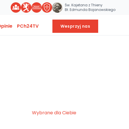
Św. Kajetana z Thieny
Bł. Edmunda Bojanowskiego
pinie
PCh24TV
Wesprzyj nas
Wybrane dla Ciebie