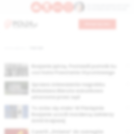
Św. Teresy Benedykty od Krzyża
Św. Kandydy Marii od Jezusa
Wesprzyj nas
Strona główna
TAG: kat
Rosjanie jątrzą. Postawili pomnik ku
czci kata Powstania Styczniowego
Sprawa znieważenia nagrobku
Bolesława Bieruta warunkowo
umorzona przez sąd
To znów się stało! W Pieniężnie
Rosjanie uczcili mordercę żołnierzy
Armii Krajowej
Z partii „Zmiana” do szeregów