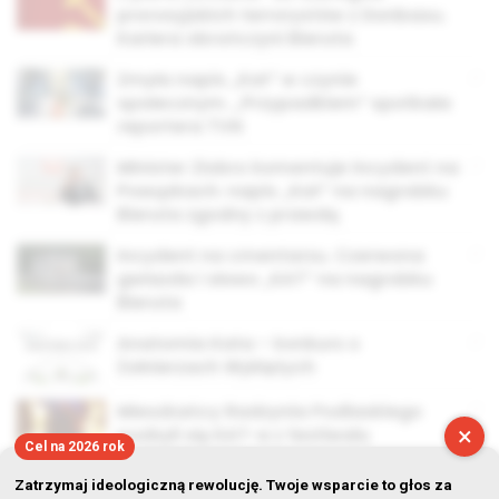
prorosyjskich terrorystów z Donbasu.
Kariera obrończyni Bieruta
Zmyła napis „Kat” w czynie
społecznym. „Przypadkiem” spotkała
reportera TVN
Minister Ziobro komentuje incydent na
Powązkach: napis „Kat” na nagrobku
Bieruta zgodny z prawdą
Incydent na cmentarzu. Czerwona
gwiazda i słowo „KAT” na nagrobku
Bieruta
Anatomia Kata – konkurs o
Żołnierzach Wyklętych
Mieszkańcy Radzynia Podlaskiego
×
pozbyli się KAT-a z festiwalu
Cel na 2026 rok
Zatrzymaj ideologiczną rewolucję. Twoje wsparcie to głos za