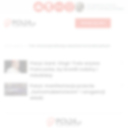
Św. Kajetana z Thieny
Bł. Edmunda Bojanowskiego
Wesprzyj nas
Strona główna
TAG: instytucjonalizacja związków homoseksualnych
Paryż: kard. Vingt-Trois wzywa
Francuzów, by bronili rodziny i
młodzieży
Paryż: manifestacja przeciw
„homomałżeństwom” i arogancji
władz