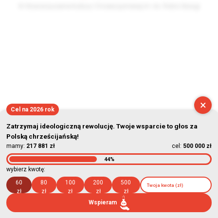
© Stowarzyszenie Kultury Chrześcijańskiej im. ks. Piotra Skargi
2026-08-07 18:04:05
×
Cel na 2026 rok
Zatrzymaj ideologiczną rewolucję. Twoje wsparcie to głos za
Polską chrześcijańską!
mamy:
217 881 zł
cel:
500 000 zł
44%
wybierz kwotę:
60
80
100
200
500
zł
zł
zł
zł
zł
Wspieram