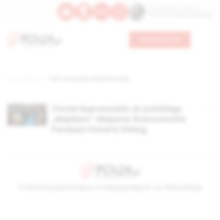
Św. Kajetana z Thieny
Bł. Edmunda Bojanowskiego
Wesprzyj nas
Strona główna
TAG: instrukcja obalenia rządu
Chciał doprowadzić do polskiego
„Majdanu”. Niejasne finansowanie
Fundacji Otwarty Dialog
© Stowarzyszenie Kultury Chrześcijańskiej im. ks. Piotra Skargi
2026-08-07 02:33:20