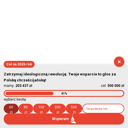
×
Cel na 2026 rok
Zatrzymaj ideologiczną rewolucję. Twoje wsparcie to głos za
Polską chrześcijańską!
mamy:
203 437 zł
cel:
500 000 zł
41%
wybierz kwotę:
60
80
100
200
500
zł
zł
zł
zł
zł
Wspieram