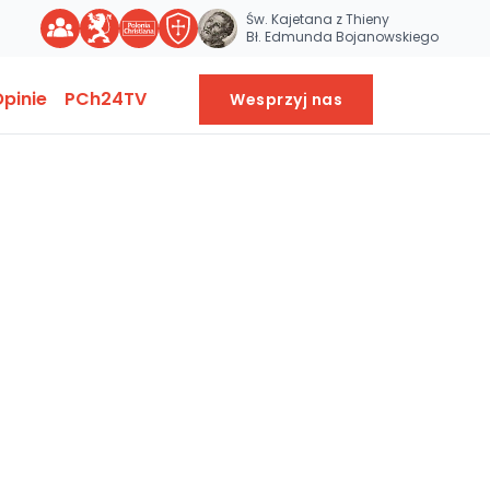
Św. Kajetana z Thieny
Bł. Edmunda Bojanowskiego
pinie
PCh24TV
Wesprzyj nas