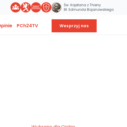
Św. Kajetana z Thieny
Bł. Edmunda Bojanowskiego
pinie
PCh24TV
Wesprzyj nas
Wybrane dla Ciebie