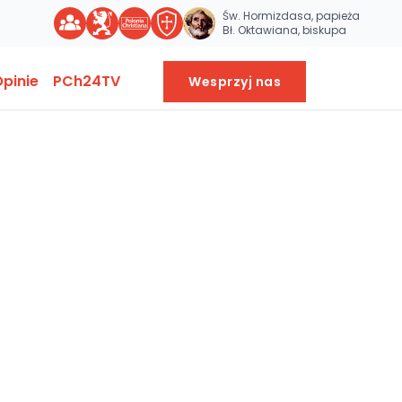
Św. Hormizdasa, papieża
Bł. Oktawiana, biskupa
pinie
PCh24TV
Wesprzyj nas