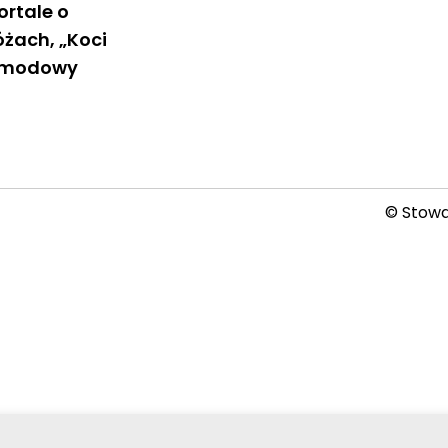
ortale o
żach, „Koci
i modowy
© Stowar
2026-08-06