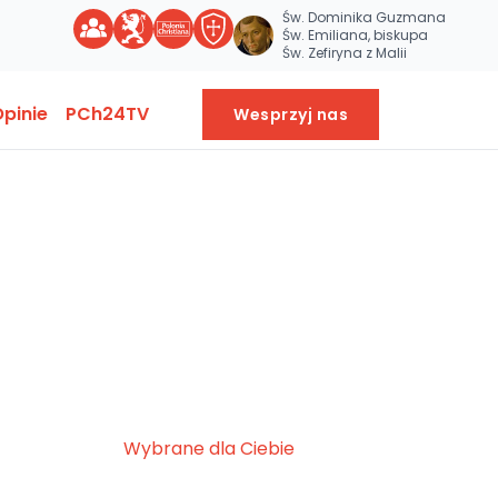
Św. Dominika Guzmana
Św. Emiliana, biskupa
Św. Zefiryna z Malii
pinie
PCh24TV
Wesprzyj nas
Wybrane dla Ciebie