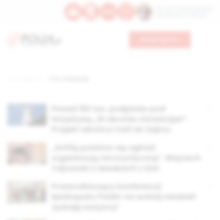
Św. Hormizdasa, papieża
Bł. Oktawiana, biskupa
Wesprzyj nas
Strona główna
TAG: inicjatywa
Ponad 150 tys. podpisów pod
inicjatywą „W obronie chrześcijan”.
Projekt wkrótce trafi do Sejmu
„Antifę powinno się ogłosić
organizacją terrorystyczną”. Wojciech
Cejrowski o lewakach z USA
Przewodniczący Konferencji
Episkopatu Polski: na wolnej niedzieli
zyskają wszyscy!