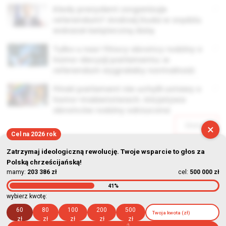
Kiedy prezydent zorganizuje
referendum? Andrzej Duda w orędziu
wskazał świąteczną datę
Tylko u nas! Fińscy obrońcy rodziny o
homo-decyzji parlamentu: w
referendum wygrałaby normalność
Fiński parlament nie uchylił ustawy o
homo-małżeństwach. Inicjatywa
obrońców rodziny odrzucona
Starsze
×
Cel na 2026 rok
Zatrzymaj ideologiczną rewolucję. Twoje wsparcie to głos za
Polską chrześcijańską!
mamy:
203 386 zł
cel:
500 000 zł
41%
© Stowarzyszenie Kultury Chrześcijańskiej im. ks. Piotra Skargi
wybierz kwotę:
2026-08-06 17:17:52
60
80
100
200
500
zł
zł
zł
zł
zł