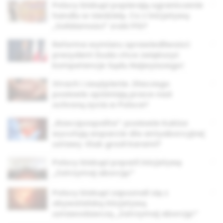
Polscy biskupi popierają ograniczenie
handlu w niedzielę. Co z inicjatywą
„Solidarności” zrobi PiS?
Reforma wymiaru sprawiedliwości:
prezydent Duda chce zwiększyć
kompetencje Sądu Najwyższego!
Strach i zwątpienie. Dlaczego
posłowie opóźniają prace nad
ochroną życia w Polsce?
„Rzeczpospolita”: posłowie Kukiza
wycofują wsparcie dla antyaborcyjnej
ustawy. Klub groził karami?
Polscy biskupi poparli inicjatywę
„Zatrzymaj aborcję!”
Polscy biskupi zapoznali się z
obywatelską inicjatywą
ustawodawczą „Zatrzymaj aborcję!”