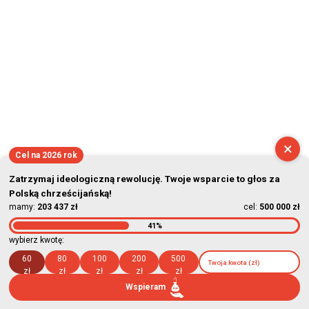
×
Cel na 2026 rok
Zatrzymaj ideologiczną rewolucję. Twoje wsparcie to głos za
Polską chrześcijańską!
mamy:
203 437 zł
cel:
500 000 zł
41%
wybierz kwotę:
60
80
100
200
500
zł
zł
zł
zł
zł
Wspieram