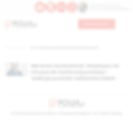
Św. Kajetana z Thieny
Bł. Edmunda Bojanowskiego
Wesprzyj nas
Strona główna
TAG: Inicjatywa Obywatelska Wybieraj Życie
Mecenas Kwaśniewski: Inicjatywa nie
zmusza do heroicznej postawy i
realizuje postulat niekarania kobiet
© Stowarzyszenie Kultury Chrześcijańskiej im. ks. Piotra Skargi
2026-08-07 03:30:11