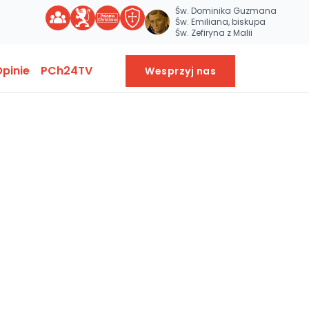
Św. Dominika Guzmana
Św. Emiliana, biskupa
Św. Zefiryna z Malii
pinie
PCh24TV
Wesprzyj nas