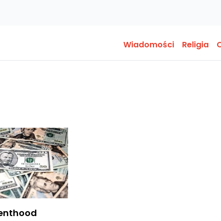
Wiadomości
Religia
O
renthood