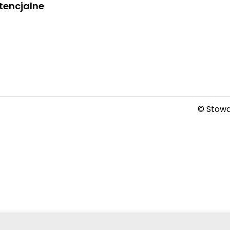
tencjalne
© Stowar
2026-08-06