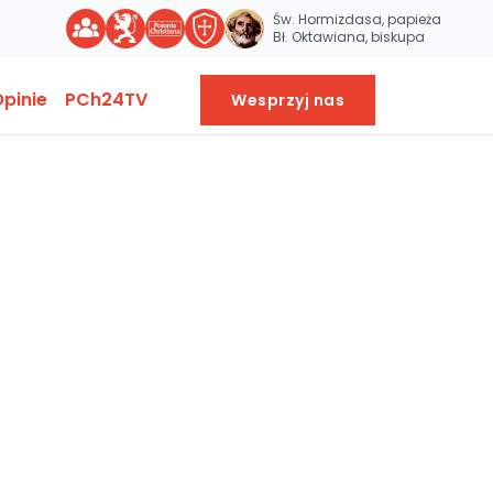
Św. Hormizdasa, papieża
Bł. Oktawiana, biskupa
pinie
PCh24TV
Wesprzyj nas