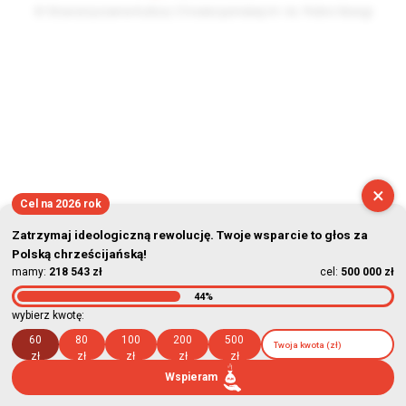
© Stowarzyszenie Kultury Chrześcijańskiej im. ks. Piotra Skargi
2026-08-08 23:15:55
×
Cel na 2026 rok
Zatrzymaj ideologiczną rewolucję. Twoje wsparcie to głos za
Polską chrześcijańską!
mamy:
218 543 zł
cel:
500 000 zł
44%
wybierz kwotę:
60
80
100
200
500
zł
zł
zł
zł
zł
Wspieram