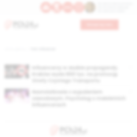
Św. Dominika Guzmana
Św. Emiliana, biskupa
Św. Zefiryna z Malii
Wesprzyj nas
Strona główna
TAG: influencer
Influencerzy w służbie propagandy.
Kraków wyda 800 tys. na promocję
Strefy Czystego Transportu
Nastolatkowie z wypaleniem
zawodowym. Psycholog o małoletnich
influencerach