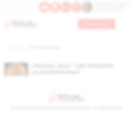
Św. Dominika Guzmana
Św. Emiliana, biskupa
Św. Zefiryna z Malii
Wesprzyj nas
Strona główna
TAG: infantylizacja
„Pluszowy Jezus”. Tylko infantylizm
czy już bluźnierstwo?
© Stowarzyszenie Kultury Chrześcijańskiej im. ks. Piotra Skargi
2026-08-08 09:28:00