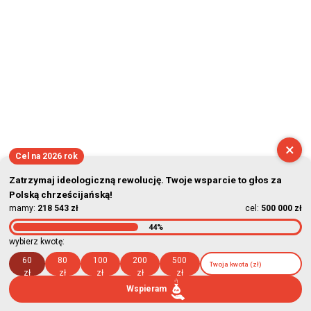
×
Cel na 2026 rok
Zatrzymaj ideologiczną rewolucję. Twoje wsparcie to głos za
Polską chrześcijańską!
mamy:
218 543 zł
cel:
500 000 zł
44%
wybierz kwotę:
60
80
100
200
500
zł
zł
zł
zł
zł
Wspieram