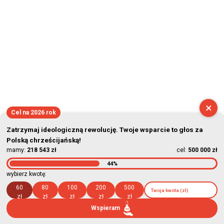
×
Cel na 2026 rok
Zatrzymaj ideologiczną rewolucję. Twoje wsparcie to głos za
Polską chrześcijańską!
mamy:
218 543 zł
cel:
500 000 zł
44%
wybierz kwotę:
60
80
100
200
500
zł
zł
zł
zł
zł
Wspieram