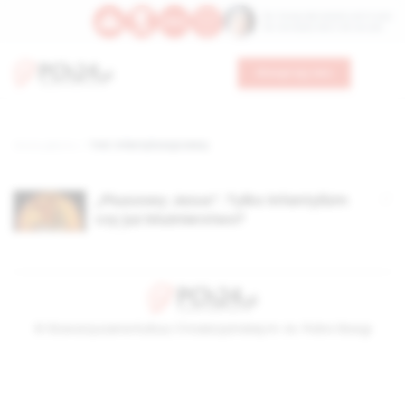
Św. Teresy Benedykty od Krzyża
Św. Kandydy Marii od Jezusa
Wesprzyj nas
Strona główna
TAG: infantylizacja wiary
„Pluszowy Jezus”. Tylko infantylizm
czy już bluźnierstwo?
© Stowarzyszenie Kultury Chrześcijańskiej im. ks. Piotra Skargi
2026-08-09 06:17:49