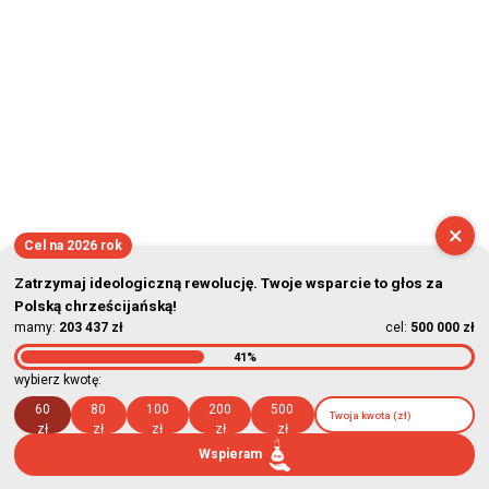
×
Cel na 2026 rok
Zatrzymaj ideologiczną rewolucję. Twoje wsparcie to głos za
Polską chrześcijańską!
mamy:
203 437 zł
cel:
500 000 zł
41%
wybierz kwotę:
60
80
100
200
500
zł
zł
zł
zł
zł
Wspieram