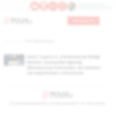
Św. Kajetana z Thieny
Bł. Edmunda Bojanowskiego
Wesprzyj nas
Strona główna
TAG: indyferrentyzm
Kard. Cupich w „Parlamencie Religii
Świata” zachwalał agendę
klimatyczną Franciszka. Ani słowem
nie wspomniał o Chrystusie
© Stowarzyszenie Kultury Chrześcijańskiej im. ks. Piotra Skargi
2026-08-07 05:14:09