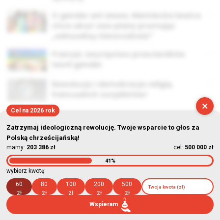
O gender ani słowa. Niemiecka lewica
chce ukryć swe plany promując
„seksualną różnorodność”
Francja: zwycięstwo przeciwników
teorii gender
Rewolucja i demokracja religią
francuskich socjalistów!
×
Cel na 2026 rok
Zatrzymaj ideologiczną rewolucję. Twoje wsparcie to głos za
Polską chrześcijańską!
mamy:
203 386 zł
cel:
500 000 zł
© Stowarzyszenie Kultury Chrześcijańskiej im. ks. Piotra Skargi
41%
2026-08-06 14:24:04
wybierz kwotę:
60
80
100
200
500
zł
zł
zł
zł
zł
Wspieram