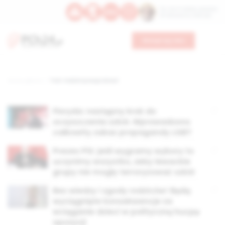
Św. Hormizdasa, papieża
Bł. Oktawiana, biskupa
Wesprzyj nas
Strona główna
TAG: indoktrynacja dzieci
Floryda: następny krok do
oczyszczenia szkół. Wprowadzono
całkowity zakaz propagandy LGBT
Prezes PiS: jeśli wygramy wybory to
uczynimy wszystko, żeby lewackie
grupy nie mogły terroryzować szkół
Bez wiedzy i zgody rodziców! Będą
wyciągnięte konsekwencje za
wciąganie dzieci w polityczną hucpę
opozycji